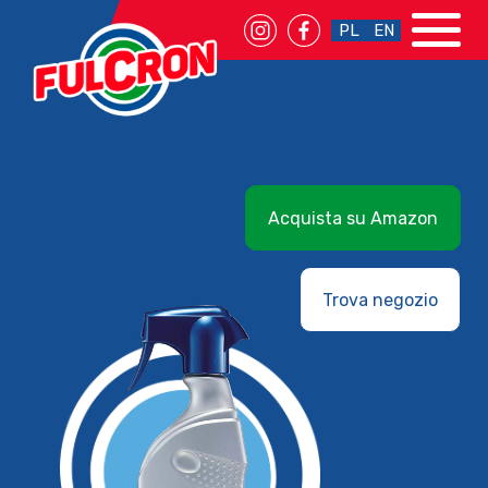
PL
EN
Acquista su Amazon
Trova negozio