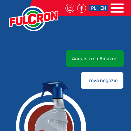
PL
EN
Acquista su Amazon
Trova negozio