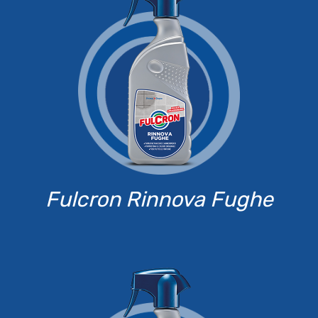
Fulcron Rinnova Fughe