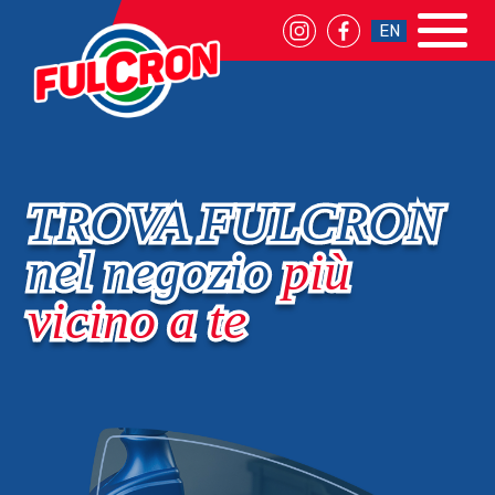
EN
TROVA FULCRON
nel negozio
più
vicino a te